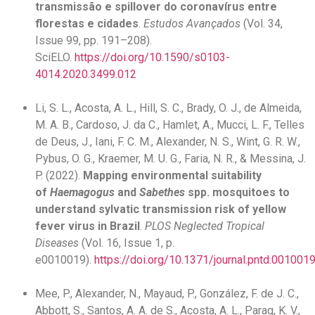
transmissão e spillover do coronavírus entre
florestas e cidades
.
Estudos Avançados
(Vol. 34,
Issue 99, pp. 191–208).
SciELO.
https://doi.org/10.1590/s0103-
4014.2020.3499.012
Li, S. L., Acosta, A. L., Hill, S. C., Brady, O. J., de Almeida,
M. A. B., Cardoso, J. da C., Hamlet, A., Mucci, L. F., Telles
de Deus, J., Iani, F. C. M., Alexander, N. S., Wint, G. R. W.,
Pybus, O. G., Kraemer, M. U. G., Faria, N. R., & Messina, J.
P. (2022).
Mapping environmental suitability
of
Haemagogus
and
Sabethes
spp. mosquitoes to
understand sylvatic transmission risk of yellow
fever virus in Brazil
.
PLOS Neglected Tropical
Diseases
(Vol. 16, Issue 1, p.
e0010019).
https://doi.org/10.1371/journal.pntd.001001
Mee, P., Alexander, N., Mayaud, P., González, F. de J. C.,
Abbott, S., Santos, A. A. de S., Acosta, A. L., Parag, K. V.,