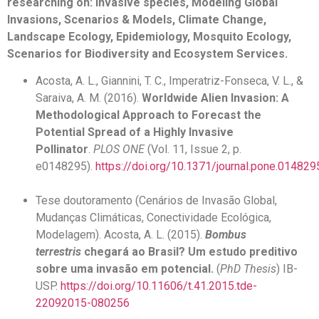
researching on:
Invasive species, Modeling Global
Invasions, Scenarios & Models, Climate Change,
Landscape Ecology,
Epidemiology, Mosquito Ecology,
Scenarios for Biodiversity and Ecosystem Services.
Acosta, A. L., Giannini, T. C., Imperatriz-Fonseca, V. L., &
Saraiva, A. M. (2016).
Worldwide Alien Invasion: A
Methodological Approach to Forecast the
Potential Spread of a Highly Invasive
Pollinator
.
PLOS ONE
(Vol. 11, Issue 2, p.
e0148295).
https://doi.org/10.1371/journal.pone.014829
Tese doutoramento (Cenários de Invasão Global,
Mudanças Climáticas, Conectividade Ecológica,
Modelagem). Acosta, A. L. (2015).
Bombus
terrestris
chegará ao Brasil? Um estudo preditivo
sobre uma invasão em potencial.
(
PhD Thesis
) IB-
USP.
https://doi.org/10.11606/t.41.2015.tde-
22092015-080256