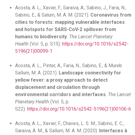
Acosta, A. L., Xavier, F., Saraiva, A., Sabino, J., Faria, N.,
Sabino, E., & Salum, M. A. M. (2021).
Coronavirus from
cities to forests: mapping vulnerable interfaces
and hotspots for SARS-CoV-2 spillover from
humans to biodiversity
.
The Lancet Planetary
Health
(Vol. 5, p. S15).
https://doi.org/10.1016/s2542-
5196(21)00099-1
Acosta, A. L., Pinter, A., Faria, N., Sabino, E., & Mureb
Sallum, M. A. (2021).
Landscape connectivity for
yellow fever: a proxy approach to detect
displacement and circulation through
environmental corridors and interfaces
.
The Lancet
Planetary Health
(Vol. 5, p.
S22).
https://doi.org/10.1016/s2542-5196(21)00106-6
Acosta, A. L., Xavier, F., Chaves, L. S. M., Sabino, E. C.,
Saraiva, A. M., & Sallum, M. A. M. (2020).
Interfaces à