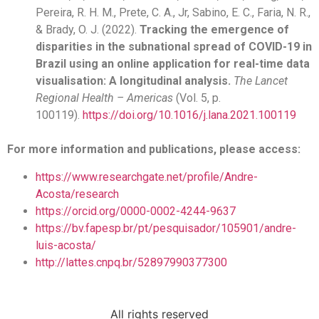
Pereira, R. H. M., Prete, C. A., Jr, Sabino, E. C., Faria, N. R.,
& Brady, O. J. (2022).
Tracking the emergence of
disparities in the subnational spread of COVID-19 in
Brazil using an online application for real-time data
visualisation: A longitudinal analysis.
The Lancet
Regional Health – Americas
(Vol. 5, p.
100119).
https://doi.org/10.1016/j.lana.2021.100119
For more information and publications, please access:
https://www.researchgate.net/profile/Andre-
Acosta/research
https://orcid.org/0000-0002-4244-9637
https://bv.fapesp.br/pt/pesquisador/105901/andre-
luis-acosta/
http://lattes.cnpq.br/52897990377300
All rights reserved